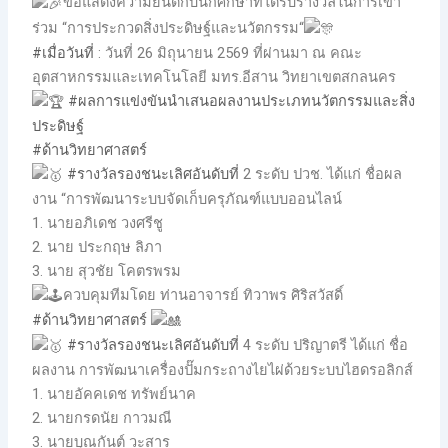
ขอแสดงความยินดีกับนักศึกษาที่ได้รับรางวัลในการเข้า
ร่วม “การประกวดสิ่งประดิษฐ์และนวัตกรรม“
#เมื่อวันที่
: วันที่ 26 มิถุนายน 2569 ที่ผ่านมา ณ คณะ
อุตสาหกรรมและเทคโนโลยี มทร.อีสาน วิทยาเขตสกลนคร
#ผลการแข่งขันนำเสนอผลงานประเภทนวัตกรรมและสิ่ง
ประดิษฐ์
#ด้านวิทยาศาสตร์
#รางวัลรองชนะเลิศอันดับที่
2 ระดับ ปวช. ได้แก่ ชื่อผล
งาน “การพัฒนาระบบจัดเก็บครุภัณฑ์แบบออนไลน์
1. นายอภิเดช วงศรีชู
2. นาย ประกฤษ ลิภา
3. นาย สุวชัย โคตรพรม
ควบคุมทีมโดย ท่านอาจารย์ ทิวาพร ศิริสวัสดิ์
#ด้านวิทยาศาสตร์
#รางวัลรองชนะเลิศอันดับที่
4 ระดับ ปริญาตรี ได้แก่ ชื่อ
ผลงาน การพัฒนาเครื่องปั๊มกระถางไยไผ่ด้วยระบบไฮดรอลิกส์
1. นายอัคคเดช ทรัพย์นาค
2. นายกรดนัย กาวมณี
3. นายบุณกันต์ วะสาร