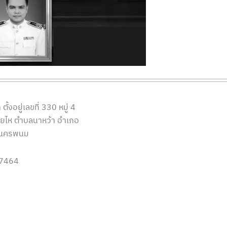
ตั้งอยู่เลขที่ 330 หมู่ 4
วยไห ตำบลนาหว้า อำเภอ
ัดนครพนม
 7464