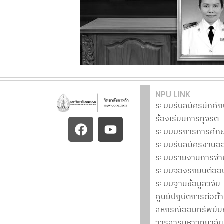
NPU LINK
ระบบรับสมัครนักศึ
ร้องเรียนการทุจริต
F
Y
a
o
ระบบบริการการศึก
c
u
ระบบรับสมัครงานออ
e
t
ระบบรายงานการจ่าย
b
u
ระบบจองรถยนต์ออน
o
b
ระบบฐานข้อมูลวิจัย
o
e
ศูนย์ปฏิบัติการต่อ
k
สหกรณ์ออมทรัพย์ม
วารสารมหาวิทยาล