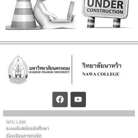
F
Y
a
o
c
u
e
t
NPU LINK
b
u
ระบบรับสมัครนักศึกษา
o
b
ร้องเรียนการทุจริต